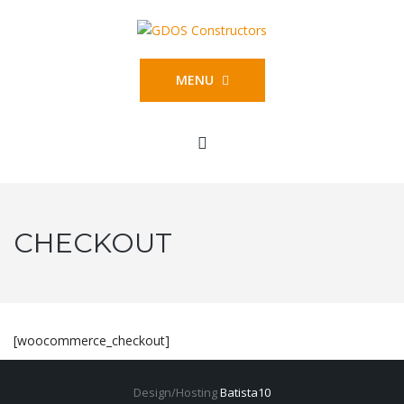
MENU
CHECKOUT
[woocommerce_checkout]
Design/Hosting
Batista10