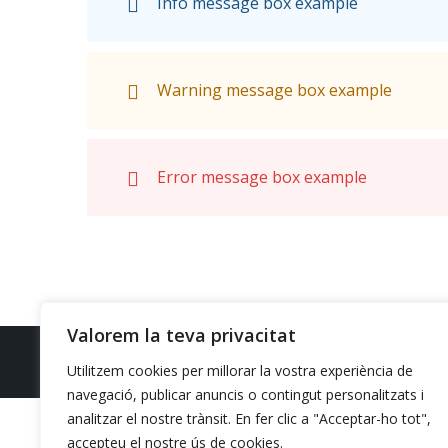
Info message box example
Warning message box example
Error message box example
Valorem la teva privacitat
Design/Hosting
Batista10
Utilitzem cookies per millorar la vostra experiència de
navegació, publicar anuncis o contingut personalitzats i
analitzar el nostre trànsit. En fer clic a "Acceptar-ho tot",
Finan
accepteu el nostre ús de cookies.