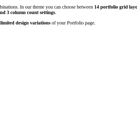
combinations. In our theme you can choose between
14 portfolio grid lay
and 3 column count settings
.
limited design variations
of your Portfolio page.