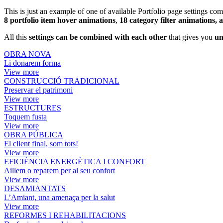
This is just an example of one of available Portfolio page settings 
8 portfolio item hover animations
,
18 category filter animations, 
All this
settings can be combined with each other
that gives you
un
OBRA NOVA
Li donarem forma
View more
CONSTRUCCIÓ TRADICIONAL
Preservar el patrimoni
View more
ESTRUCTURES
Toquem fusta
View more
OBRA PÚBLICA
El client final, som tots!
View more
EFICIÈNCIA ENERGÈTICA I CONFORT
Aillem o reparem per al seu confort
View more
DESAMIANTATS
L’Amiant, una amenaça per la salut
View more
REFORMES I REHABILITACIONS