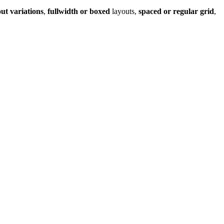
out variations
,
fullwidth or boxed
layouts,
spaced or regular grid
,